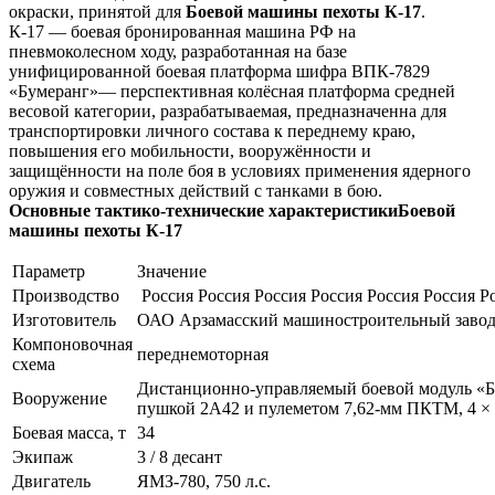
окраски, принятой для
Боевой машины пехоты К-17
.
К-17 — боевая бронированная машина РФ на
пневмоколесном ходу, разработанная на базе
унифицированной боевая платформа шифра ВПК-7829
«Бумеранг»— перспективная колёсная платформа средней
весовой категории, разрабатываемая, предназначенна для
транспортировки личного состава к переднему краю,
повышения его мобильности, вооружённости и
защищённости на поле боя в условиях применения ядерного
оружия и совместных действий с танками в бою.
Основные тактико-технические характеристикиБоевой
машины пехоты К-17
Параметр
Значение
Производство
Россия Россия Россия Россия Россия Россия Р
Изготовитель
ОАО Арзамасский машиностроительный заво
Компоновочная
переднемоторная
схема
Дистанционно-управляемый боевой модуль «Б
Вооружение
пушкой 2А42 и пулеметом 7,62-мм ПКТМ, 4 
Боевая масса, т
34
Экипаж
3 / 8 десант
Двигатель
ЯМЗ-780, 750 л.с.