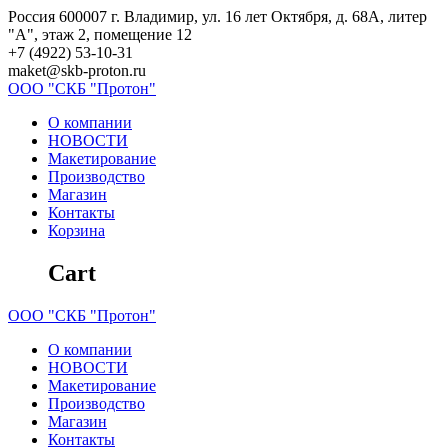
Skip
Россия 600007 г. Владимир, ул. 16 лет Октября, д. 68А, литер
to
"А", этаж 2, помещение 12
content
+7 (4922) 53-10-31
maket@skb-proton.ru
ООО
"СКБ
"Протон"
О компании
НОВОСТИ
Макетирование
Производство
Магазин
Контакты
Корзина
Cart
ООО
"СКБ
"Протон"
О компании
НОВОСТИ
Макетирование
Производство
Магазин
Контакты