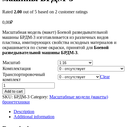
Rated
2.00
out of 5 based on
2
customer ratings
0,00
₽
Масштабная модель (макет) Боевой разведывательной
машины БРДМ-3 изготавливается из различных видов
пластика, имитирующих свойства исходных материалов и
окрашивается по схеме окраски, принятой для
Боевой
разведывательной машины БРДМ-3
.
Масштаб
Комплектация
Транспортировочный
Clear
комплект
Масштабная
модель
Add to cart
(макет)
SKU:
БРДМ-3
Category:
Масштабные модели (макеты)
Боевой
бронетехники
разведывательной
машины
Description
БРДМ-3
Additional information
quantity