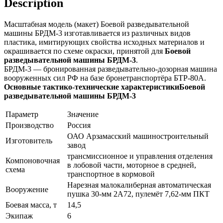
Description
Масштабная модель (макет) Боевой разведывательной
машины БРДМ-3 изготавливается из различных видов
пластика, имитирующих свойства исходных материалов и
окрашивается по схеме окраски, принятой для
Боевой
разведывательной машины БРДМ-3
.
БРДМ-3 — бронированная разведывательно-дозорная машина
вооруженных сил РФ на базе бронетранспортёра БТР-80А.
Основные тактико-технические характеристикиБоевой
разведывательной машины БРДМ-3
Параметр
Значение
Производство
Россия
ОАО Арзамасский машиностроительный
Изготовитель
завод
трансмиссионное и управления отделения
Компоновочная
в лобовой части, моторное в средней,
схема
транспортное в кормовой
Нарезная малокалиберная автоматическая
Вооружение
пушка 30-мм 2А72, пулемёт 7,62-мм ПКТ
Боевая масса, т
14,5
Экипаж
6