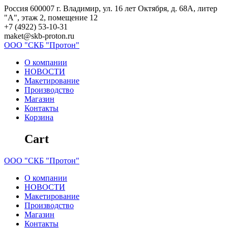
Skip
Россия 600007 г. Владимир, ул. 16 лет Октября, д. 68А, литер
to
"А", этаж 2, помещение 12
content
+7 (4922) 53-10-31
maket@skb-proton.ru
ООО
"СКБ
"Протон"
О компании
НОВОСТИ
Макетирование
Производство
Магазин
Контакты
Корзина
Cart
ООО
"СКБ
"Протон"
О компании
НОВОСТИ
Макетирование
Производство
Магазин
Контакты