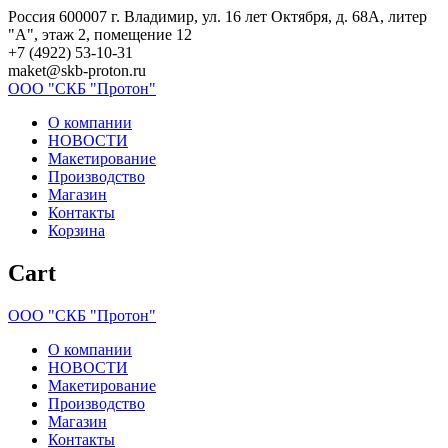
Skip
Россия 600007 г. Владимир, ул. 16 лет Октября, д. 68А, литер
to
"А", этаж 2, помещение 12
content
+7 (4922) 53-10-31
maket@skb-proton.ru
ООО
"СКБ
"Протон"
О компании
НОВОСТИ
Макетирование
Производство
Магазин
Контакты
Корзина
Cart
ООО
"СКБ
"Протон"
О компании
НОВОСТИ
Макетирование
Производство
Магазин
Контакты