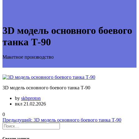
3D модель основного боевого
танка Т-90
Макетное производство
3D модель основного боевого танка Т-90
by
skbproton
вкл 21.02.2026
0
Навигация
Предыдущая
Предыдущий:
3D модель основного боевого танка Т-90
Найти:
запись:
по
записям
Свежие записи