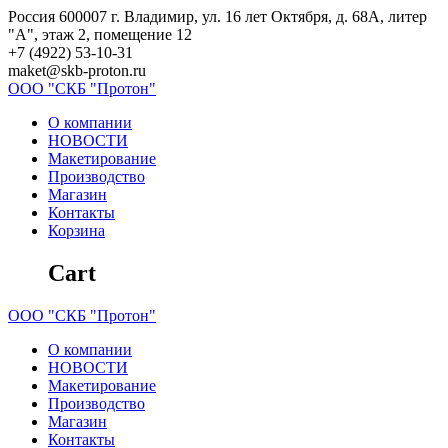
Skip
Россия 600007 г. Владимир, ул. 16 лет Октября, д. 68А, литер
to
"А", этаж 2, помещение 12
content
+7 (4922) 53-10-31
maket@skb-proton.ru
ООО
"СКБ
"Протон"
О компании
НОВОСТИ
Макетирование
Производство
Магазин
Контакты
Корзина
Cart
ООО
"СКБ
"Протон"
О компании
НОВОСТИ
Макетирование
Производство
Магазин
Контакты