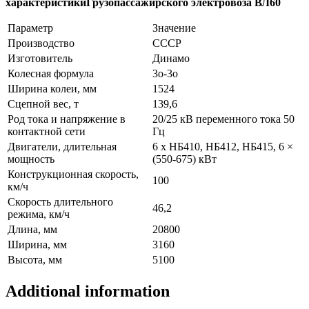
характеристикиГрузопассажирского электровоза ВЛ60
Параметр
Значение
Производство
СССР
Изготовитель
Динамо
Колесная формула
3о-3о
Ширина колеи, мм
1524
Сцепной вес, т
139,6
Род тока и напряжение в
20/25 кВ переменного тока 50
контактной сети
Гц
Двигатели, длительная
6 х НБ410, НБ412, НБ415, 6 ×
мощность
(550-675) кВт
Конструкционная скорость,
100
км/ч
Скорость длительного
46,2
режима, км/ч
Длина, мм
20800
Ширина, мм
3160
Высота, мм
5100
Additional information