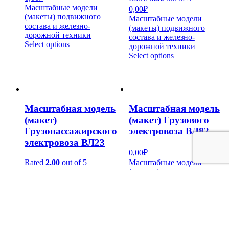
Масштабные модели
0,00
₽
(макеты) подвижного
Масштабные модели
состава и железно-
(макеты) подвижного
дорожной техники
состава и железно-
Select options
дорожной техники
Select options
Масштабная модель
Масштабная модель
(макет)
(макет) Грузового
Грузопассажирского
электровоза ВЛ82
электровоза ВЛ23
0,00
₽
Rated
2.00
out of 5
Масштабные модели
(макеты) подвижного
0,00
₽
состава и железно-
Масштабные модели
дорожной техники
(макеты) подвижного
Select options
состава и железно-
дорожной техники
Select options