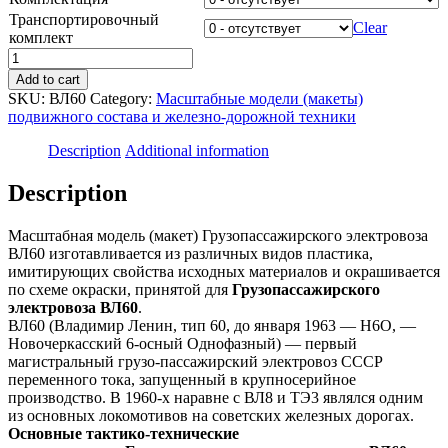
Транспортировочный
Clear
комплект
Масштабная
модель
Add to cart
(макет)
SKU:
ВЛ60
Category:
Масштабные модели (макеты)
Грузопассажирского
подвижного состава и железно-дорожной техники
электровоза
ВЛ60
Description
Additional information
quantity
Description
Масштабная модель (макет) Грузопассажирского электровоза
ВЛ60 изготавливается из различных видов пластика,
имитирующих свойства исходных материалов и окрашивается
по схеме окраски, принятой для
Грузопассажирского
электровоза ВЛ60
.
ВЛ60 (Владимир Ленин, тип 60, до января 1963 — Н6О, —
Новочеркасский 6-осный Однофазный) — первый
магистральный грузо-пассажирский электровоз СССР
переменного тока, запущенный в крупносерийное
производство. В 1960-х наравне с ВЛ8 и ТЭ3 являлся одним
из основных локомотивов на советских железных дорогах.
Основные тактико-технические