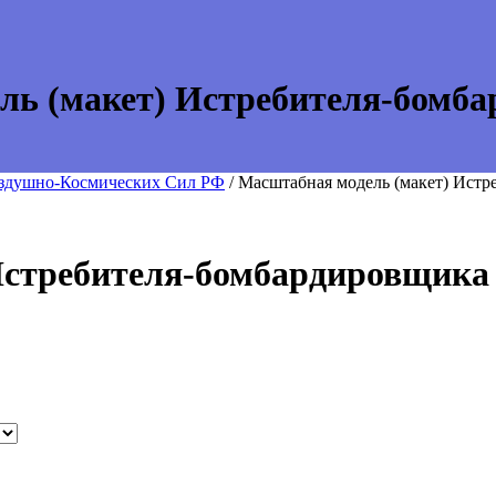
ль (макет) Истребителя-бомба
оздушно-Космических Сил РФ
/ Масштабная модель (макет) Ист
Истребителя-бомбардировщика