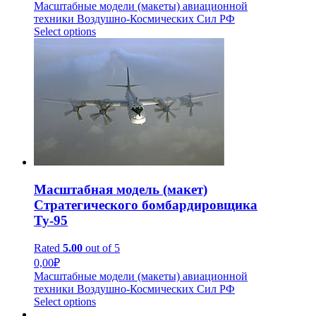
Масштабные модели (макеты) авиационной
техники Воздушно-Космических Сил РФ
Select options
Масштабная модель (макет)
Стратегического бомбардировщика
Ту-95
Rated
5.00
out of 5
0,00
₽
Масштабные модели (макеты) авиационной
техники Воздушно-Космических Сил РФ
Select options