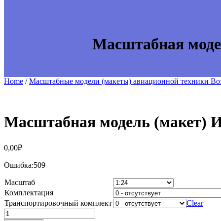
Масштабная моде
Home
/
Масштабные модели (макеты) авиационной техники В
Масштабная модель (макет) 
0,00
₽
Ошибка:509
Масштаб
Комплектация
Транспортировочный комплект
Clear
Масштабная