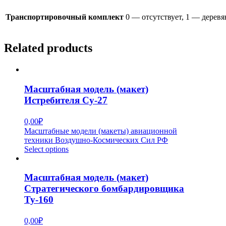
Транспортировочный комплект
0 — отсутствует, 1 — дерев
Related products
Масштабная модель (макет)
Истребителя Су-27
0,00
₽
Масштабные модели (макеты) авиационной
техники Воздушно-Космических Сил РФ
Select options
Масштабная модель (макет)
Стратегического бомбардировщика
Ту-160
0,00
₽