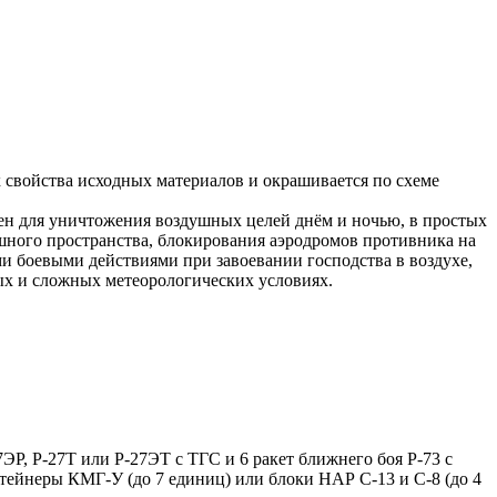
 свойства исходных материалов и окрашивается по схеме
ен для уничтожения воздушных целей днём и ночью, в простых
шного пространства, блокирования аэродромов противника на
и боевыми действиями при завоевании господства в воздухе,
ых и сложных метеорологических условиях.
ЭР, Р-27Т или Р-27ЭТ с ТГС и 6 ракет ближнего боя Р-73 с
нтейнеры КМГ-У (до 7 единиц) или блоки НАР С-13 и С-8 (до 4