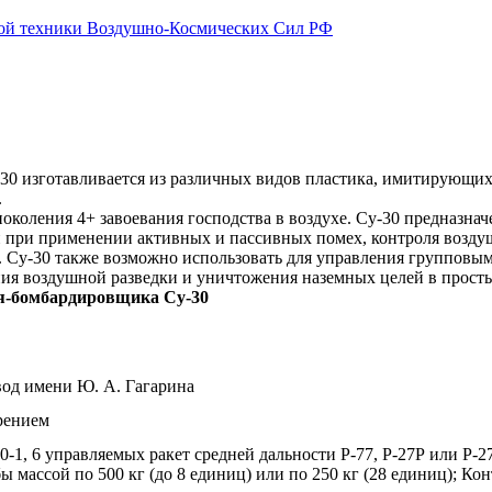
ой техники Воздушно-Космических Сил РФ
30 изготавливается из различных видов пластика, имитирующих
.
оления 4+ завоевания господства в воздухе. Су-30 предназнач
и при применении активных и пассивных помех, контроля возду
 Су-30 также возможно использовать для управления групповым
ения воздушной разведки и уничтожения наземных целей в прост
я-бомбардировщика Су-30
од имени Ю. А. Гагарина
рением
1, 6 управляемых ракет средней дальности Р-77, Р-27Р или Р-27
 массой по 500 кг (до 8 единиц) или по 250 кг (28 единиц); Ко