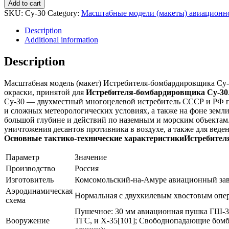
модель
Add to cart
(макет)
SKU:
Су-30
Category:
Масштабные модели (макеты) авиационн
Истребителя-
бомбардировщика
Description
Су-30
Additional information
quantity
Description
Масштабная модель (макет) Истребителя-бомбардировщика Су-
окраски, принятой для
Истребителя-бомбардировщика Су-30
Су-30 — двухместный многоцелевой истребитель СССР и РФ пок
и сложных метеорологических условиях, а также на фоне земл
большой глубине и действий по наземным и морским объектам.
уничтожения десантов противника в воздухе, а также для вед
Основные тактико-технические характеристикиИстребител
Параметр
Значение
Производство
Россия
Изготовитель
Комсомольский-на-Амуре авиационный зав
Аэродинамическая
Нормальная с двухкилевым хвостовым опе
схема
Пушечное: 30 мм авиационная пушка ГШ-30-
Вооружение
ТГС, и Х-35[101]; Свободнопадающие бомбы