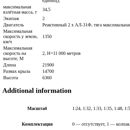
единиц);
максимальная
34,5
взлётная масса, т
Экипаж
2
Двигатель
Реактивный 2 х АЛ-31Ф, тяга максимальная: 
Максимальная
скорость у земли,
1350
км/ч
Максимальная
скорость на
2, H=11 000 метров
высоте, М
Длина
21900
Размах крыла
14700
Высота
6360
Additional information
Масштаб
1:24, 1:32, 1:33, 1:35, 1:48, 1:
Комплектация
0 — отсутствует, 1 — колпак