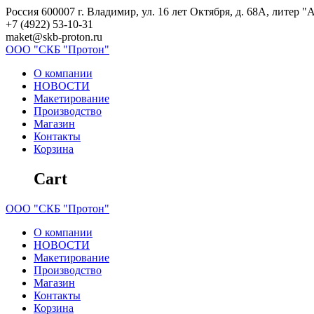
Skip
Россия 600007 г. Владимир, ул. 16 лет Октября, д. 68А, литер "
to
+7 (4922) 53-10-31
content
maket@skb-proton.ru
ООО
"СКБ
"Протон"
О компании
НОВОСТИ
Макетирование
Производство
Магазин
Контакты
Корзина
Cart
ООО
"СКБ
"Протон"
О компании
НОВОСТИ
Макетирование
Производство
Магазин
Контакты
Корзина