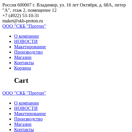
Skip
Россия 600007 г. Владимир, ул. 16 лет Октября, д. 68А, литер
to
"А", этаж 2, помещение 12
content
+7 (4922) 53-10-31
maket@skb-proton.ru
ООО
"СКБ
"Протон"
О компании
НОВОСТИ
Макетирование
Производство
Магазин
Контакты
Корзина
Cart
ООО
"СКБ
"Протон"
О компании
НОВОСТИ
Макетирование
Производство
Магазин
Контакты