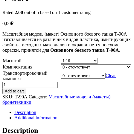
Rated
2.00
out of 5 based on
1
customer rating
0,00
₽
Масштабная модель (макет) Основного боевого танка Т-90А
изготавливается из различных видов пластика, имитирующих
свойства исходных материалов и окрашивается по схеме
окраски, принятой для
Основного боевого танка Т-90А
.
Масштаб
Комплектация
Транспортировочный
Clear
комплект
Масштабная
модель
Add to cart
(макет)
SKU:
Т-90А
Category:
Масштабные модели (макеты)
Основного
бронетехники
боевого
танка
Description
Т-90А
Additional information
quantity
Description