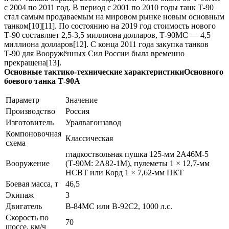
с 2004 по 2011 год. В период с 2001 по 2010 годы танк Т-90
стал самым продаваемым на мировом рынке новым основным
танком[10][11]. По состоянию на 2019 год стоимость нового
Т-90 составляет 2,5-3,5 миллиона долларов, Т-90МС — 4,5
миллиона долларов[12]. С конца 2011 года закупка танков
Т-90 для Вооружённых Сил России была временно
прекращена[13].
Основные тактико-технические характеристикиОсновного
боевого танка Т-90А
Параметр
Значение
Производство
Россия
Изготовитель
Уралвагонзавод
Компоновочная
Классическая
схема
гладкоствольная пушка 125-мм 2А46М-5
Вооружение
(Т-90М: 2А82-1М), пулеметы 1 × 12,7-мм
НСВТ или Корд 1 × 7,62-мм ПКТ
Боевая масса, т
46,5
Экипаж
3
Двигатель
В-84МС или В-92С2, 1000 л.с.
Скорость по
70
шоссе, км/ч