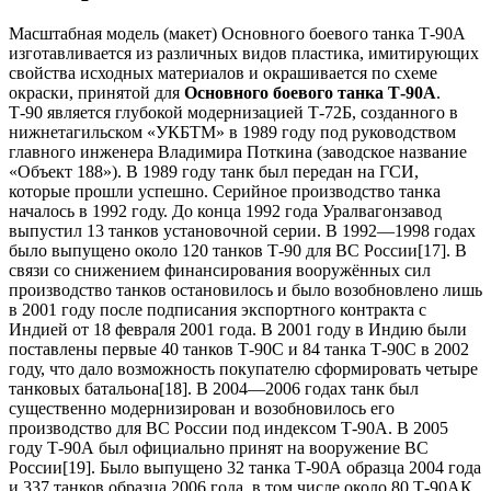
Масштабная модель (макет) Основного боевого танка Т-90А
изготавливается из различных видов пластика, имитирующих
свойства исходных материалов и окрашивается по схеме
окраски, принятой для
Основного боевого танка Т-90А
.
Т-90 является глубокой модернизацией Т-72Б, созданного в
нижнетагильском «УКБТМ» в 1989 году под руководством
главного инженера Владимира Поткина (заводское название
«Объект 188»). В 1989 году танк был передан на ГСИ,
которые прошли успешно. Серийное производство танка
началось в 1992 году. До конца 1992 года Уралвагонзавод
выпустил 13 танков установочной серии. В 1992—1998 годах
было выпущено около 120 танков Т-90 для ВС России[17]. В
связи со снижением финансирования вооружённых сил
производство танков остановилось и было возобновлено лишь
в 2001 году после подписания экспортного контракта с
Индией от 18 февраля 2001 года. В 2001 году в Индию были
поставлены первые 40 танков Т-90С и 84 танка Т-90С в 2002
году, что дало возможность покупателю сформировать четыре
танковых батальона[18]. В 2004—2006 годах танк был
существенно модернизирован и возобновилось его
производство для ВС России под индексом Т-90А. В 2005
году Т-90А был официально принят на вооружение ВС
России[19]. Было выпущено 32 танка Т-90А образца 2004 года
и 337 танков образца 2006 года, в том числе около 80 Т-90АК